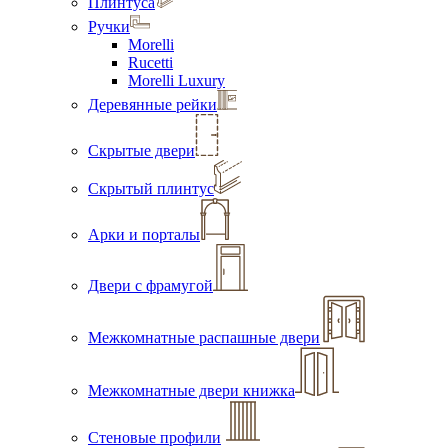
Плинтуса
Ручки
Morelli
Rucetti
Morelli Luxury
Деревянные рейки
Скрытые двери
Скрытый плинтус
Арки и порталы
Двери с фрамугой
Межкомнатные распашные двери
Межкомнатные двери книжка
Стеновые профили