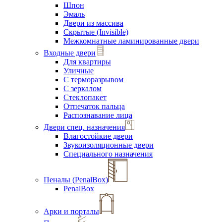
Шпон
Эмаль
Двери из массива
Скрытые (Invisible)
Межкомнатные ламинированные двери
Входные двери
Для квартиры
Уличные
С терморазрывом
С зеркалом
Стеклопакет
Отпечаток пальца
Распознавание лица
Двери спец. назначения
Влагостойкие двери
Звукоизоляционные двери
Специального назначения
Пеналы (PenalBox)
PenalBox
Арки и порталы