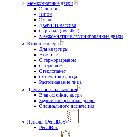
Межкомнатные двери
Экошпон
Шпон
Эмаль
Двери из массива
Скрытые (Invisible)
Межкомнатные ламинированные двери
Входные двери
Для квартиры
Уличные
С терморазрывом
С зеркалом
Стеклопакет
Отпечаток пальца
Распознавание лица
Двери спец. назначения
Влагостойкие двери
Звукоизоляционные двери
Специального назначения
Пеналы (PenalBox)
PenalBox