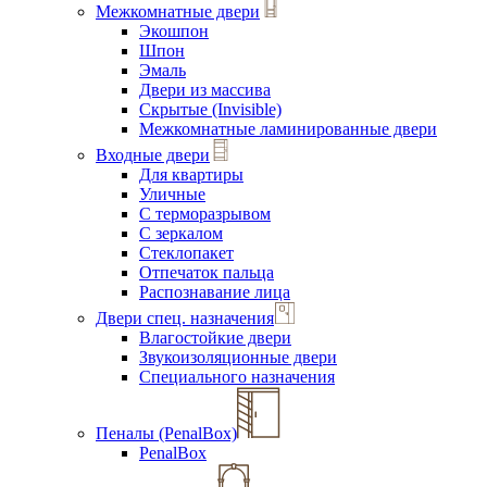
Межкомнатные двери
Экошпон
Шпон
Эмаль
Двери из массива
Скрытые (Invisible)
Межкомнатные ламинированные двери
Входные двери
Для квартиры
Уличные
С терморазрывом
С зеркалом
Стеклопакет
Отпечаток пальца
Распознавание лица
Двери спец. назначения
Влагостойкие двери
Звукоизоляционные двери
Специального назначения
Пеналы (PenalBox)
PenalBox