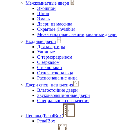
Межкомнатные двери
Экошпон
Шпон
Эмаль
Двери из массива
Скрытые (Invisible)
Межкомнатные ламинированные двери
Входные двери
Для квартиры
Уличные
С терморазрывом
С зеркалом
Стеклопакет
Отпечаток пальца
Распознавание лица
Двери спец. назначения
Влагостойкие двери
Звукоизоляционные двери
Специального назначения
Пеналы (PenalBox)
PenalBox