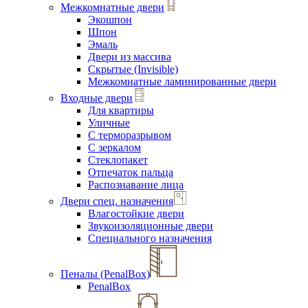
Межкомнатные двери
Экошпон
Шпон
Эмаль
Двери из массива
Скрытые (Invisible)
Межкомнатные ламинированные двери
Входные двери
Для квартиры
Уличные
С терморазрывом
С зеркалом
Стеклопакет
Отпечаток пальца
Распознавание лица
Двери спец. назначения
Влагостойкие двери
Звукоизоляционные двери
Специального назначения
Пеналы (PenalBox)
PenalBox