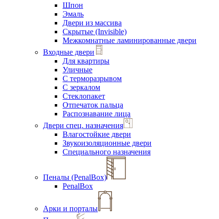
Шпон
Эмаль
Двери из массива
Скрытые (Invisible)
Межкомнатные ламинированные двери
Входные двери
Для квартиры
Уличные
С терморазрывом
С зеркалом
Стеклопакет
Отпечаток пальца
Распознавание лица
Двери спец. назначения
Влагостойкие двери
Звукоизоляционные двери
Специального назначения
Пеналы (PenalBox)
PenalBox
Арки и порталы