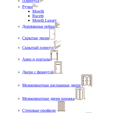
Плинтуса
Ручки
Morelli
Rucetti
Morelli Luxury
Деревянные рейки
Скрытые двери
Скрытый плинтус
Арки и порталы
Двери с фрамугой
Межкомнатные распашные двери
Межкомнатные двери книжка
Стеновые профили