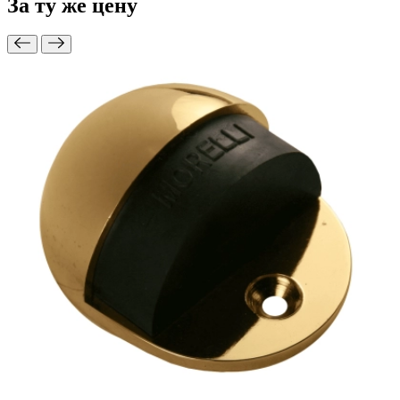
За ту же
цену