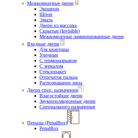
Межкомнатные двери
Экошпон
Шпон
Эмаль
Двери из массива
Скрытые (Invisible)
Межкомнатные ламинированные двери
Входные двери
Для квартиры
Уличные
С терморазрывом
С зеркалом
Стеклопакет
Отпечаток пальца
Распознавание лица
Двери спец. назначения
Влагостойкие двери
Звукоизоляционные двери
Специального назначения
Пеналы (PenalBox)
PenalBox