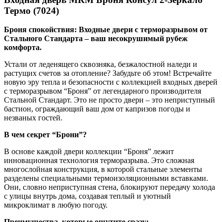
Термо (7024)
Броня спокойствия: Входные двери с терморазрывом от
Стального Стандарта – ваш несокрушимый рубеж
комфорта.
Устали от леденящего сквозняка, безжалостной наледи и
растущих счетов за отопление? Забудьте об этом! Встречайте
новую эру тепла и безопасности с коллекцией входных дверей
с терморазрывом “Броня” от легендарного производителя
Стальной Стандарт. Это не просто двери – это неприступный
бастион, ограждающий ваш дом от капризов погоды и
незваных гостей.
В чем секрет “Брони”?
В основе каждой двери коллекции “Броня” лежит
инновационная технология терморазрыва. Это сложная
многослойная конструкция, в которой стальные элементы
разделены специальными термоизоляционными вставками.
Они, словно неприступная стена, блокируют передачу холода
с улицы внутрь дома, создавая теплый и уютный
микроклимат в любую погоду.
Преимущества, которые ощутите сразу: