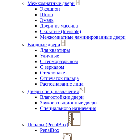
Межкомнатные двери
Экошпон
Шпон
Эмаль
Двери из массива
Скрытые (Invisible)
Межкомнатные ламинированные двери
Входные двери
Для квартиры
Уличные
С терморазрывом
С зеркалом
Стеклопакет
Отпечаток пальца
Распознавание лица
Двери спец. назначения
Влагостойкие двери
Звукоизоляционные двери
Специального назначения
Пеналы (PenalBox)
PenalBox