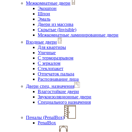
Межкомнатные двери
Экошпон
Шпон
Эмаль
Двери из массива
Скрытые (Invisible)
Межкомнатные ламинированные двери
Входные двери
Для квартиры
Уличные
С терморазрывом
С зеркалом
Стеклопакет
Отпечаток пальца
Распознавание лица
Двери спец. назначения
Влагостойкие двери
Звукоизоляционные двери
Специального назначения
Пеналы (PenalBox)
PenalBox