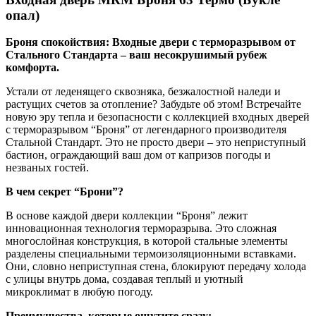
опал)
Броня спокойствия: Входные двери с терморазрывом от
Стального Стандарта – ваш несокрушимый рубеж
комфорта.
Устали от леденящего сквозняка, безжалостной наледи и
растущих счетов за отопление? Забудьте об этом! Встречайте
новую эру тепла и безопасности с коллекцией входных дверей
с терморазрывом “Броня” от легендарного производителя
Стальной Стандарт. Это не просто двери – это неприступный
бастион, ограждающий ваш дом от капризов погоды и
незваных гостей.
В чем секрет “Брони”?
В основе каждой двери коллекции “Броня” лежит
инновационная технология терморазрыва. Это сложная
многослойная конструкция, в которой стальные элементы
разделены специальными термоизоляционными вставками.
Они, словно неприступная стена, блокируют передачу холода
с улицы внутрь дома, создавая теплый и уютный
микроклимат в любую погоду.
Преимущества, которые ощутите сразу: