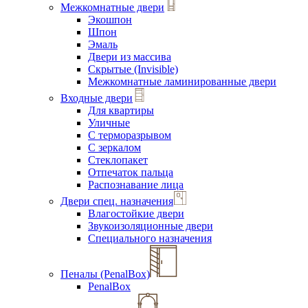
Межкомнатные двери
Экошпон
Шпон
Эмаль
Двери из массива
Скрытые (Invisible)
Межкомнатные ламинированные двери
Входные двери
Для квартиры
Уличные
С терморазрывом
С зеркалом
Стеклопакет
Отпечаток пальца
Распознавание лица
Двери спец. назначения
Влагостойкие двери
Звукоизоляционные двери
Специального назначения
Пеналы (PenalBox)
PenalBox