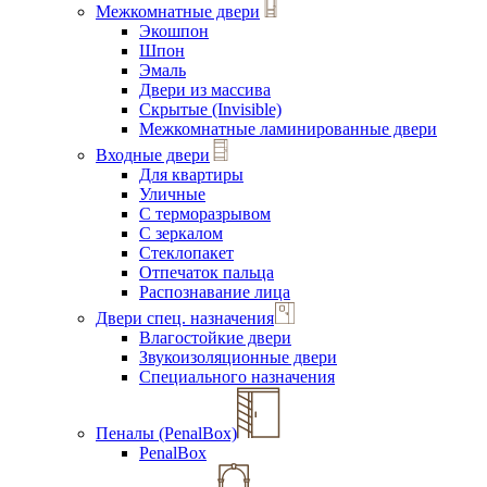
Межкомнатные двери
Экошпон
Шпон
Эмаль
Двери из массива
Скрытые (Invisible)
Межкомнатные ламинированные двери
Входные двери
Для квартиры
Уличные
С терморазрывом
С зеркалом
Стеклопакет
Отпечаток пальца
Распознавание лица
Двери спец. назначения
Влагостойкие двери
Звукоизоляционные двери
Специального назначения
Пеналы (PenalBox)
PenalBox