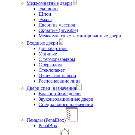
Межкомнатные двери
Экошпон
Шпон
Эмаль
Двери из массива
Скрытые (Invisible)
Межкомнатные ламинированные двери
Входные двери
Для квартиры
Уличные
С терморазрывом
С зеркалом
Стеклопакет
Отпечаток пальца
Распознавание лица
Двери спец. назначения
Влагостойкие двери
Звукоизоляционные двери
Специального назначения
Пеналы (PenalBox)
PenalBox