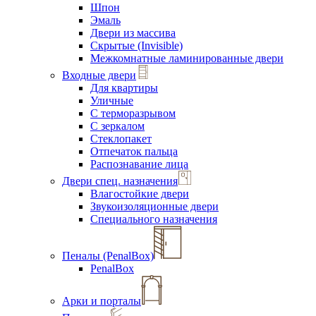
Шпон
Эмаль
Двери из массива
Скрытые (Invisible)
Межкомнатные ламинированные двери
Входные двери
Для квартиры
Уличные
С терморазрывом
С зеркалом
Стеклопакет
Отпечаток пальца
Распознавание лица
Двери спец. назначения
Влагостойкие двери
Звукоизоляционные двери
Специального назначения
Пеналы (PenalBox)
PenalBox
Арки и порталы