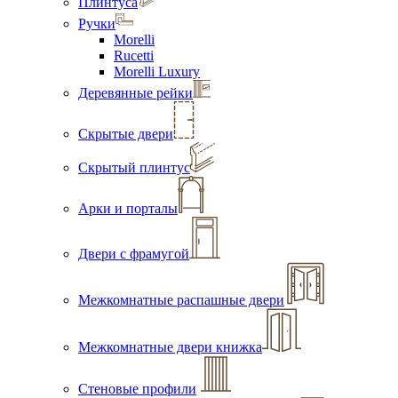
Плинтуса
Ручки
Morelli
Rucetti
Morelli Luxury
Деревянные рейки
Скрытые двери
Скрытый плинтус
Арки и порталы
Двери с фрамугой
Межкомнатные распашные двери
Межкомнатные двери книжка
Стеновые профили