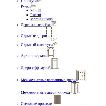
Плинтуса
Ручки
Morelli
Rucetti
Morelli Luxury
Деревянные рейки
Скрытые двери
Скрытый плинтус
Арки и порталы
Двери с фрамугой
Межкомнатные распашные двери
Межкомнатные двери книжка
Стеновые профили