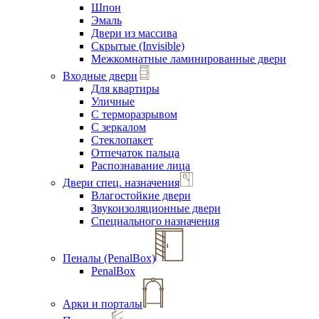
Шпон
Эмаль
Двери из массива
Скрытые (Invisible)
Межкомнатные ламинированные двери
Входные двери
Для квартиры
Уличные
С терморазрывом
С зеркалом
Стеклопакет
Отпечаток пальца
Распознавание лица
Двери спец. назначения
Влагостойкие двери
Звукоизоляционные двери
Специального назначения
Пеналы (PenalBox)
PenalBox
Арки и порталы