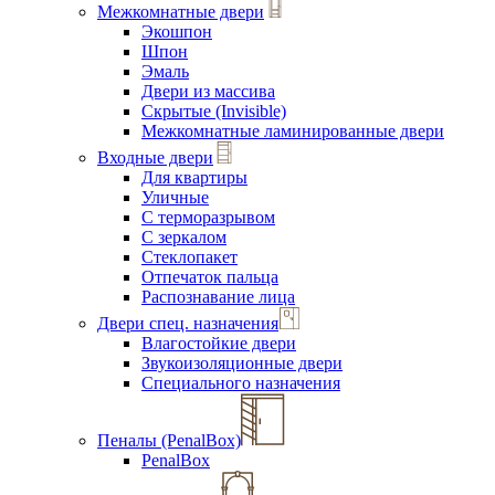
Межкомнатные двери
Экошпон
Шпон
Эмаль
Двери из массива
Скрытые (Invisible)
Межкомнатные ламинированные двери
Входные двери
Для квартиры
Уличные
С терморазрывом
С зеркалом
Стеклопакет
Отпечаток пальца
Распознавание лица
Двери спец. назначения
Влагостойкие двери
Звукоизоляционные двери
Специального назначения
Пеналы (PenalBox)
PenalBox