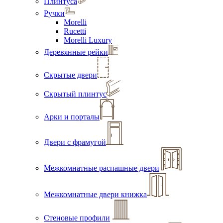
Плинтуса
Ручки
Morelli
Rucetti
Morelli Luxury
Деревянные рейки
Скрытые двери
Скрытый плинтус
Арки и порталы
Двери с фрамугой
Межкомнатные распашные двери
Межкомнатные двери книжка
Стеновые профили