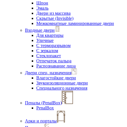
Шпон
Эмаль
Двери из массива
Скрытые (Invisible)
Межкомнатные ламинированные двери
Входные двери
Для квартиры
Уличные
С терморазрывом
С зеркалом
Стеклопакет
Отпечаток пальца
Распознавание лица
Двери спец. назначения
Влагостойкие двери
Звукоизоляционные двери
Специального назначения
Пеналы (PenalBox)
PenalBox
Арки и порталы