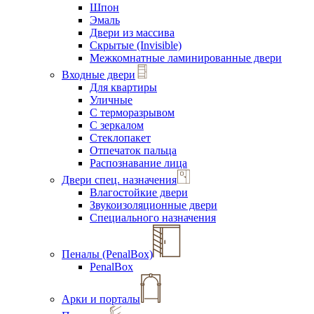
Шпон
Эмаль
Двери из массива
Скрытые (Invisible)
Межкомнатные ламинированные двери
Входные двери
Для квартиры
Уличные
С терморазрывом
С зеркалом
Стеклопакет
Отпечаток пальца
Распознавание лица
Двери спец. назначения
Влагостойкие двери
Звукоизоляционные двери
Специального назначения
Пеналы (PenalBox)
PenalBox
Арки и порталы