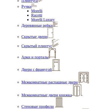
Плинтуса
Ручки
Morelli
Rucetti
Morelli Luxury
Деревянные рейки
Скрытые двери
Скрытый плинтус
Арки и порталы
Двери с фрамугой
Межкомнатные распашные двери
Межкомнатные двери книжка
Стеновые профили