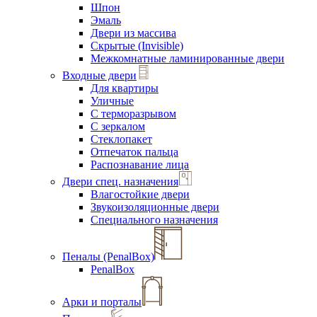
Шпон
Эмаль
Двери из массива
Скрытые (Invisible)
Межкомнатные ламинированные двери
Входные двери
Для квартиры
Уличные
С терморазрывом
С зеркалом
Стеклопакет
Отпечаток пальца
Распознавание лица
Двери спец. назначения
Влагостойкие двери
Звукоизоляционные двери
Специального назначения
Пеналы (PenalBox)
PenalBox
Арки и порталы