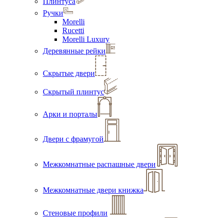
Плинтуса
Ручки
Morelli
Rucetti
Morelli Luxury
Деревянные рейки
Скрытые двери
Скрытый плинтус
Арки и порталы
Двери с фрамугой
Межкомнатные распашные двери
Межкомнатные двери книжка
Стеновые профили