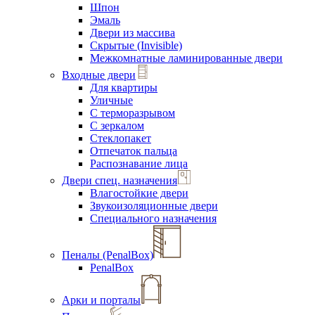
Шпон
Эмаль
Двери из массива
Скрытые (Invisible)
Межкомнатные ламинированные двери
Входные двери
Для квартиры
Уличные
С терморазрывом
С зеркалом
Стеклопакет
Отпечаток пальца
Распознавание лица
Двери спец. назначения
Влагостойкие двери
Звукоизоляционные двери
Специального назначения
Пеналы (PenalBox)
PenalBox
Арки и порталы