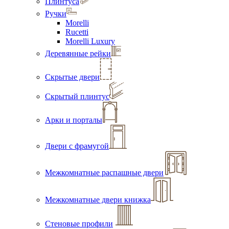
Плинтуса
Ручки
Morelli
Rucetti
Morelli Luxury
Деревянные рейки
Скрытые двери
Скрытый плинтус
Арки и порталы
Двери с фрамугой
Межкомнатные распашные двери
Межкомнатные двери книжка
Стеновые профили