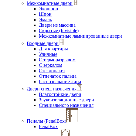
Межкомнатные двери
Экошпон
Шпон
Эмаль
Двери из массива
Скрытые (Invisible)
Межкомнатные ламинированные двери
Входные двери
Для квартиры
Уличные
С терморазрывом
С зеркалом
Стеклопакет
Отпечаток пальца
Распознавание лица
Двери спец. назначения
Влагостойкие двери
Звукоизоляционные двери
Специального назначения
Пеналы (PenalBox)
PenalBox