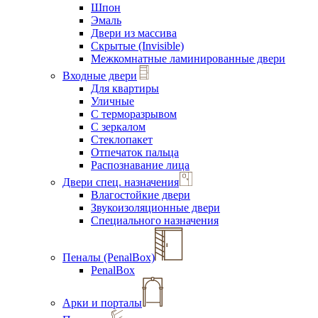
Шпон
Эмаль
Двери из массива
Скрытые (Invisible)
Межкомнатные ламинированные двери
Входные двери
Для квартиры
Уличные
С терморазрывом
С зеркалом
Стеклопакет
Отпечаток пальца
Распознавание лица
Двери спец. назначения
Влагостойкие двери
Звукоизоляционные двери
Специального назначения
Пеналы (PenalBox)
PenalBox
Арки и порталы