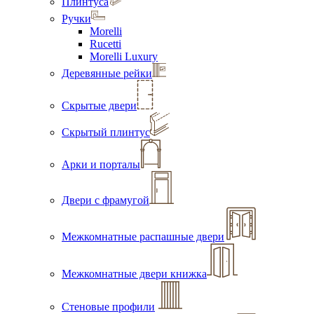
Плинтуса
Ручки
Morelli
Rucetti
Morelli Luxury
Деревянные рейки
Скрытые двери
Скрытый плинтус
Арки и порталы
Двери с фрамугой
Межкомнатные распашные двери
Межкомнатные двери книжка
Стеновые профили