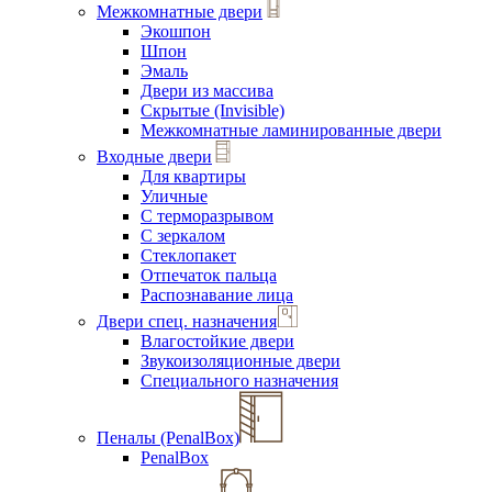
Межкомнатные двери
Экошпон
Шпон
Эмаль
Двери из массива
Скрытые (Invisible)
Межкомнатные ламинированные двери
Входные двери
Для квартиры
Уличные
С терморазрывом
С зеркалом
Стеклопакет
Отпечаток пальца
Распознавание лица
Двери спец. назначения
Влагостойкие двери
Звукоизоляционные двери
Специального назначения
Пеналы (PenalBox)
PenalBox