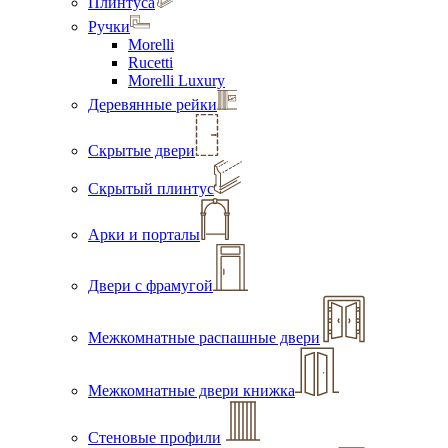
Плинтуса
Ручки
Morelli
Rucetti
Morelli Luxury
Деревянные рейки
Скрытые двери
Скрытый плинтус
Арки и порталы
Двери с фрамугой
Межкомнатные распашные двери
Межкомнатные двери книжка
Стеновые профили