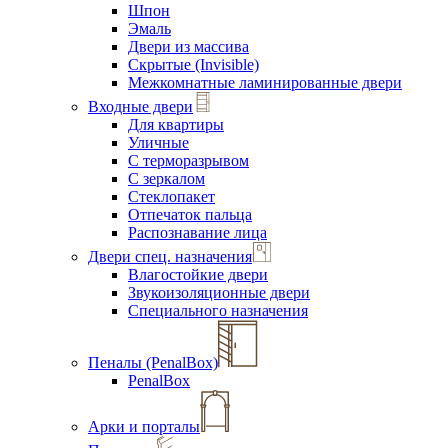
Шпон
Эмаль
Двери из массива
Скрытые (Invisible)
Межкомнатные ламинированные двери
Входные двери
Для квартиры
Уличные
С терморазрывом
С зеркалом
Стеклопакет
Отпечаток пальца
Распознавание лица
Двери спец. назначения
Влагостойкие двери
Звукоизоляционные двери
Специального назначения
Пеналы (PenalBox)
PenalBox
Арки и порталы