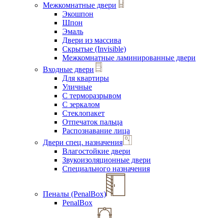
Межкомнатные двери
Экошпон
Шпон
Эмаль
Двери из массива
Скрытые (Invisible)
Межкомнатные ламинированные двери
Входные двери
Для квартиры
Уличные
С терморазрывом
С зеркалом
Стеклопакет
Отпечаток пальца
Распознавание лица
Двери спец. назначения
Влагостойкие двери
Звукоизоляционные двери
Специального назначения
Пеналы (PenalBox)
PenalBox