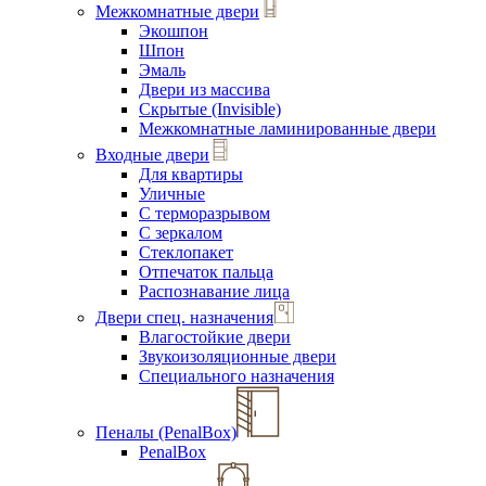
Межкомнатные двери
Экошпон
Шпон
Эмаль
Двери из массива
Скрытые (Invisible)
Межкомнатные ламинированные двери
Входные двери
Для квартиры
Уличные
С терморазрывом
С зеркалом
Стеклопакет
Отпечаток пальца
Распознавание лица
Двери спец. назначения
Влагостойкие двери
Звукоизоляционные двери
Специального назначения
Пеналы (PenalBox)
PenalBox