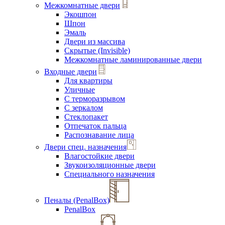
Межкомнатные двери
Экошпон
Шпон
Эмаль
Двери из массива
Скрытые (Invisible)
Межкомнатные ламинированные двери
Входные двери
Для квартиры
Уличные
С терморазрывом
С зеркалом
Стеклопакет
Отпечаток пальца
Распознавание лица
Двери спец. назначения
Влагостойкие двери
Звукоизоляционные двери
Специального назначения
Пеналы (PenalBox)
PenalBox