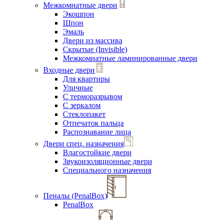
Межкомнатные двери
Экошпон
Шпон
Эмаль
Двери из массива
Скрытые (Invisible)
Межкомнатные ламинированные двери
Входные двери
Для квартиры
Уличные
С терморазрывом
С зеркалом
Стеклопакет
Отпечаток пальца
Распознавание лица
Двери спец. назначения
Влагостойкие двери
Звукоизоляционные двери
Специального назначения
Пеналы (PenalBox)
PenalBox