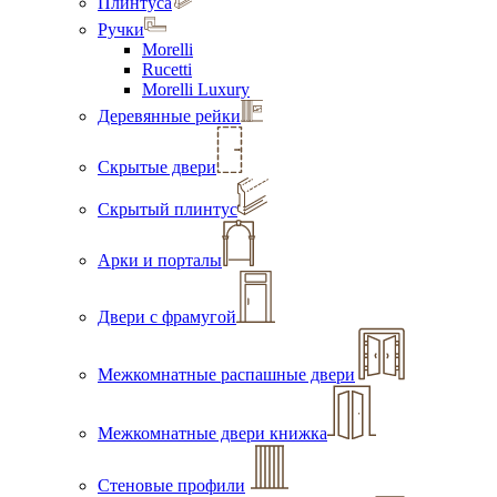
Плинтуса
Ручки
Morelli
Rucetti
Morelli Luxury
Деревянные рейки
Скрытые двери
Скрытый плинтус
Арки и порталы
Двери с фрамугой
Межкомнатные распашные двери
Межкомнатные двери книжка
Стеновые профили