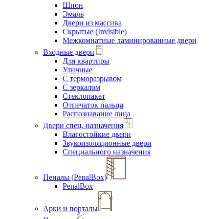
Шпон
Эмаль
Двери из массива
Скрытые (Invisible)
Межкомнатные ламинированные двери
Входные двери
Для квартиры
Уличные
С терморазрывом
С зеркалом
Стеклопакет
Отпечаток пальца
Распознавание лица
Двери спец. назначения
Влагостойкие двери
Звукоизоляционные двери
Специального назначения
Пеналы (PenalBox)
PenalBox
Арки и порталы