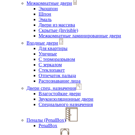
Межкомнатные двери
Экошпон
Шпон
Эмаль
Двери из массива
Скрытые (Invisible)
Межкомнатные ламинированные двери
Входные двери
Для квартиры
Уличные
С терморазрывом
С зеркалом
Стеклопакет
Отпечаток пальца
Распознавание лица
Двери спец. назначения
Влагостойкие двери
Звукоизоляционные двери
Специального назначения
Пеналы (PenalBox)
PenalBox