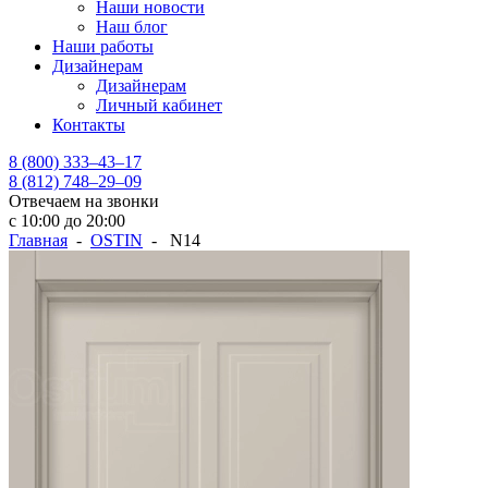
Наши новости
Наш блог
Наши работы
Дизайнерам
Дизайнерам
Личный кабинет
Контакты
8 (800) 333–43–17
8 (812) 748–29–09
Отвечаем на звонки
с 10:00 до 20:00
Главная
-
OSTIN
- N14