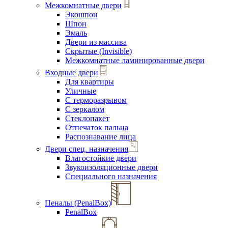
Межкомнатные двери
Экошпон
Шпон
Эмаль
Двери из массива
Скрытые (Invisible)
Межкомнатные ламинированные двери
Входные двери
Для квартиры
Уличные
С терморазрывом
С зеркалом
Стеклопакет
Отпечаток пальца
Распознавание лица
Двери спец. назначения
Влагостойкие двери
Звукоизоляционные двери
Специального назначения
Пеналы (PenalBox)
PenalBox