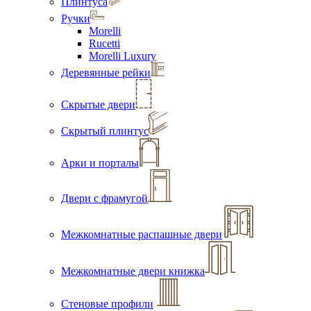
Плинтуса
Ручки
Morelli
Rucetti
Morelli Luxury
Деревянные рейки
Скрытые двери
Скрытый плинтус
Арки и порталы
Двери с фрамугой
Межкомнатные распашные двери
Межкомнатные двери книжка
Стеновые профили