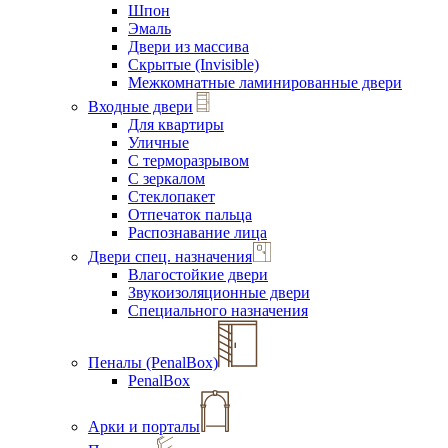
Шпон
Эмаль
Двери из массива
Скрытые (Invisible)
Межкомнатные ламинированные двери
Входные двери
Для квартиры
Уличные
С терморазрывом
С зеркалом
Стеклопакет
Отпечаток пальца
Распознавание лица
Двери спец. назначения
Влагостойкие двери
Звукоизоляционные двери
Специального назначения
Пеналы (PenalBox)
PenalBox
Арки и порталы