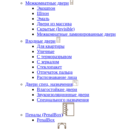
Межкомнатные двери
Экошпон
Шпон
Эмаль
Двери из массива
Скрытые (Invisible)
Межкомнатные ламинированные двери
Входные двери
Для квартиры
Уличные
С терморазрывом
С зеркалом
Стеклопакет
Отпечаток пальца
Распознавание лица
Двери спец. назначения
Влагостойкие двери
Звукоизоляционные двери
Специального назначения
Пеналы (PenalBox)
PenalBox