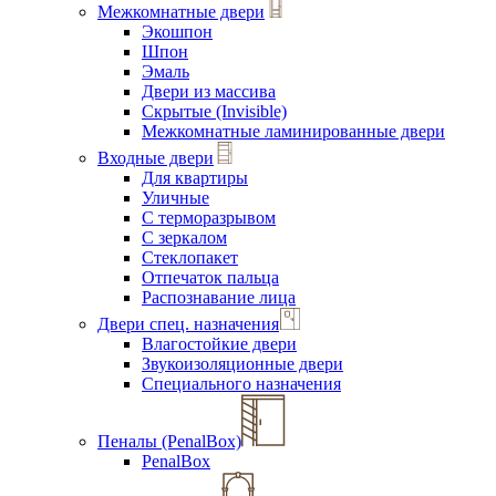
Межкомнатные двери
Экошпон
Шпон
Эмаль
Двери из массива
Скрытые (Invisible)
Межкомнатные ламинированные двери
Входные двери
Для квартиры
Уличные
С терморазрывом
С зеркалом
Стеклопакет
Отпечаток пальца
Распознавание лица
Двери спец. назначения
Влагостойкие двери
Звукоизоляционные двери
Специального назначения
Пеналы (PenalBox)
PenalBox