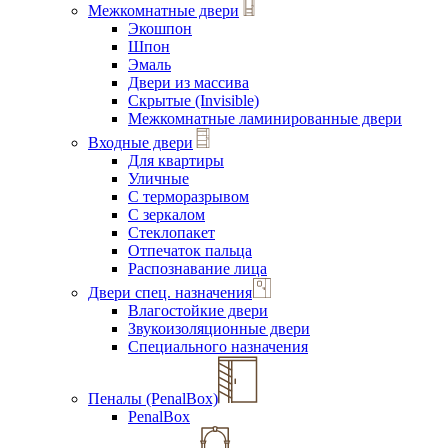
Межкомнатные двери
Экошпон
Шпон
Эмаль
Двери из массива
Скрытые (Invisible)
Межкомнатные ламинированные двери
Входные двери
Для квартиры
Уличные
С терморазрывом
С зеркалом
Стеклопакет
Отпечаток пальца
Распознавание лица
Двери спец. назначения
Влагостойкие двери
Звукоизоляционные двери
Специального назначения
Пеналы (PenalBox)
PenalBox