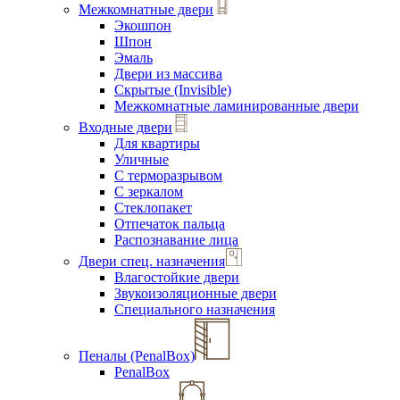
Межкомнатные двери
Экошпон
Шпон
Эмаль
Двери из массива
Скрытые (Invisible)
Межкомнатные ламинированные двери
Входные двери
Для квартиры
Уличные
С терморазрывом
С зеркалом
Стеклопакет
Отпечаток пальца
Распознавание лица
Двери спец. назначения
Влагостойкие двери
Звукоизоляционные двери
Специального назначения
Пеналы (PenalBox)
PenalBox