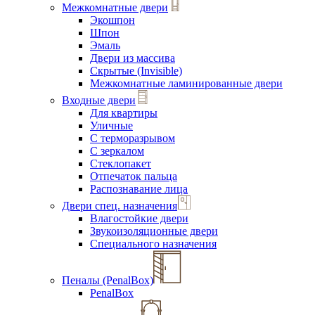
Межкомнатные двери
Экошпон
Шпон
Эмаль
Двери из массива
Скрытые (Invisible)
Межкомнатные ламинированные двери
Входные двери
Для квартиры
Уличные
С терморазрывом
С зеркалом
Стеклопакет
Отпечаток пальца
Распознавание лица
Двери спец. назначения
Влагостойкие двери
Звукоизоляционные двери
Специального назначения
Пеналы (PenalBox)
PenalBox