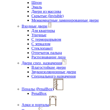
Шпон
Эмаль
Двери из массива
Скрытые (Invisible)
Межкомнатные ламинированные двери
Входные двери
Для квартиры
Уличные
С терморазрывом
С зеркалом
Стеклопакет
Отпечаток пальца
Распознавание лица
Двери спец. назначения
Влагостойкие двери
Звукоизоляционные двери
Специального назначения
Пеналы (PenalBox)
PenalBox
Арки и порталы