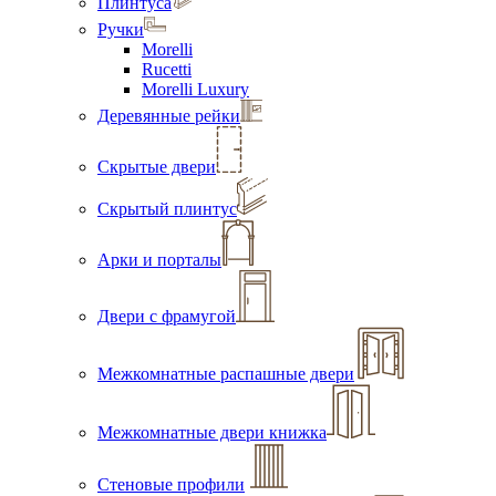
Плинтуса
Ручки
Morelli
Rucetti
Morelli Luxury
Деревянные рейки
Скрытые двери
Скрытый плинтус
Арки и порталы
Двери с фрамугой
Межкомнатные распашные двери
Межкомнатные двери книжка
Стеновые профили