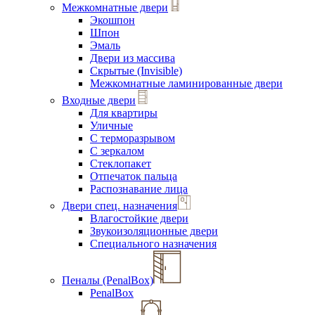
Межкомнатные двери
Экошпон
Шпон
Эмаль
Двери из массива
Скрытые (Invisible)
Межкомнатные ламинированные двери
Входные двери
Для квартиры
Уличные
С терморазрывом
С зеркалом
Стеклопакет
Отпечаток пальца
Распознавание лица
Двери спец. назначения
Влагостойкие двери
Звукоизоляционные двери
Специального назначения
Пеналы (PenalBox)
PenalBox