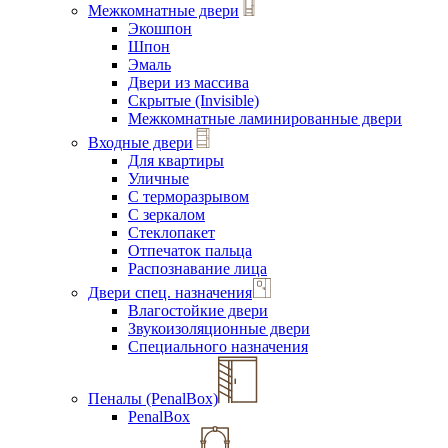
Межкомнатные двери
Экошпон
Шпон
Эмаль
Двери из массива
Скрытые (Invisible)
Межкомнатные ламинированные двери
Входные двери
Для квартиры
Уличные
С терморазрывом
С зеркалом
Стеклопакет
Отпечаток пальца
Распознавание лица
Двери спец. назначения
Влагостойкие двери
Звукоизоляционные двери
Специального назначения
Пеналы (PenalBox)
PenalBox