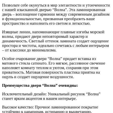
Позвольте себе окунуться в мир элегантности и утонченности
с нашей изысканной дверью “Волна”. Эта ламинированная
дверь – воплощение гармонии между современным дизайном
и функциональностью, призванная преобразить ваше
пространство и наполнить его светом и легкостью.
Изящные линии, напоминающие плавные изгибы морской
волны, придают двери неповторимый характер и
динамичность. Светлый оттенок ламината создает ощущение
простора и чистоты, идеально сочетаясь с любым интерьером
– от классики до минимализма.
Особое очарование двери “Волна” придает вставка из
матового стекла сатинато. Его мягкое, рассеянное свечение
наполняет комнату теплом и уютом, сохраняя при этом
приватность. Матовая поверхность пластика приятна на
ощупь и создает ощущение воздушности.
Преимущества двери “Волна” очевидны:
Исключительный дизайн: Уникальный рисунок “Волна”
станет ярким акцентом в вашем интерьере.
Высокое качество: Прочное ламинированное покрытие
устойчиво к царапинам, истиранию и выцветанию,