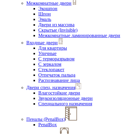
Межкомнатные двери
Экошпон
Шпон
Эмаль
Двери из массива
Скрытые (Invisible)
Межкомнатные ламинированные двери
Входные двери
Для квартиры
Уличные
С терморазрывом
С зеркалом
Стеклопакет
Отпечаток пальца
Распознавание лица
Двери спец. назначения
Влагостойкие двери
Звукоизоляционные двери
Специального назначения
Пеналы (PenalBox)
PenalBox