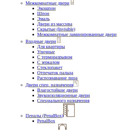
Межкомнатные двери
Экошпон
Шпон
Эмаль
Двери из массива
Скрытые (Invisible)
Межкомнатные ламинированные двери
Входные двери
Для квартиры
Уличные
С терморазрывом
С зеркалом
Стеклопакет
Отпечаток пальца
Распознавание лица
Двери спец. назначения
Влагостойкие двери
Звукоизоляционные двери
Специального назначения
Пеналы (PenalBox)
PenalBox