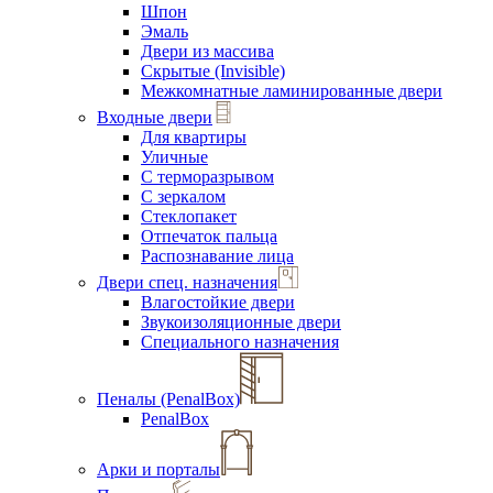
Шпон
Эмаль
Двери из массива
Скрытые (Invisible)
Межкомнатные ламинированные двери
Входные двери
Для квартиры
Уличные
С терморазрывом
С зеркалом
Стеклопакет
Отпечаток пальца
Распознавание лица
Двери спец. назначения
Влагостойкие двери
Звукоизоляционные двери
Специального назначения
Пеналы (PenalBox)
PenalBox
Арки и порталы