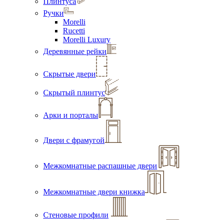
Плинтуса
Ручки
Morelli
Rucetti
Morelli Luxury
Деревянные рейки
Скрытые двери
Скрытый плинтус
Арки и порталы
Двери с фрамугой
Межкомнатные распашные двери
Межкомнатные двери книжка
Стеновые профили