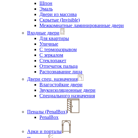
Шпон
Эмаль
Двери из массива
Скрытые (Invisible)
Межкомнатные ламинированные двери
Входные двери
Для квартиры
Уличные
С терморазрывом
С зеркалом
Стеклопакет
Отпечаток пальца
Распознавание лица
Двери спец. назначения
Влагостойкие двери
Звукоизоляционные двери
Специального назначения
Пеналы (PenalBox)
PenalBox
Арки и порталы