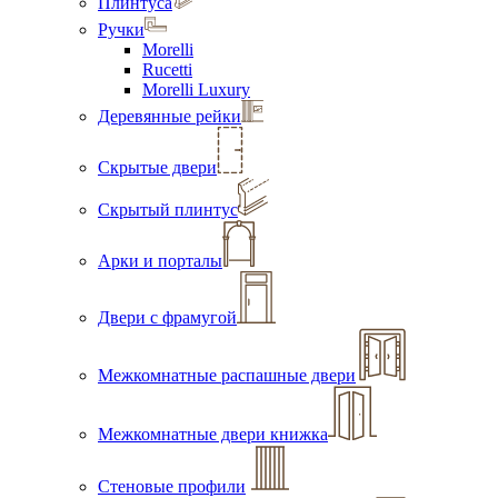
Плинтуса
Ручки
Morelli
Rucetti
Morelli Luxury
Деревянные рейки
Скрытые двери
Скрытый плинтус
Арки и порталы
Двери с фрамугой
Межкомнатные распашные двери
Межкомнатные двери книжка
Стеновые профили