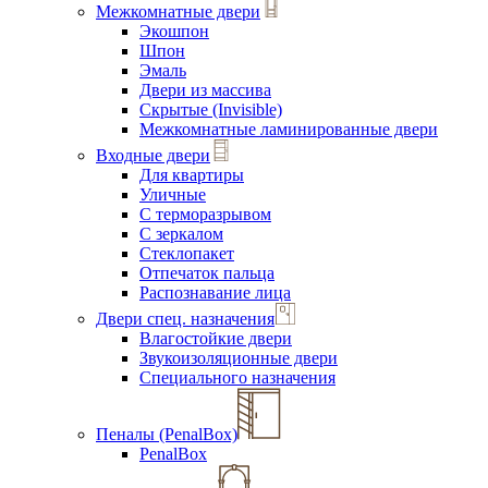
Межкомнатные двери
Экошпон
Шпон
Эмаль
Двери из массива
Скрытые (Invisible)
Межкомнатные ламинированные двери
Входные двери
Для квартиры
Уличные
С терморазрывом
С зеркалом
Стеклопакет
Отпечаток пальца
Распознавание лица
Двери спец. назначения
Влагостойкие двери
Звукоизоляционные двери
Специального назначения
Пеналы (PenalBox)
PenalBox