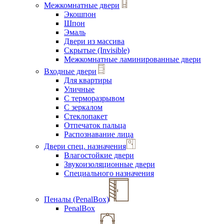
Межкомнатные двери
Экошпон
Шпон
Эмаль
Двери из массива
Скрытые (Invisible)
Межкомнатные ламинированные двери
Входные двери
Для квартиры
Уличные
С терморазрывом
С зеркалом
Стеклопакет
Отпечаток пальца
Распознавание лица
Двери спец. назначения
Влагостойкие двери
Звукоизоляционные двери
Специального назначения
Пеналы (PenalBox)
PenalBox