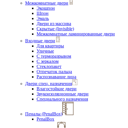
Межкомнатные двери
Экошпон
Шпон
Эмаль
Двери из массива
Скрытые (Invisible)
Межкомнатные ламинированные двери
Входные двери
Для квартиры
Уличные
С терморазрывом
С зеркалом
Стеклопакет
Отпечаток пальца
Распознавание лица
Двери спец. назначения
Влагостойкие двери
Звукоизоляционные двери
Специального назначения
Пеналы (PenalBox)
PenalBox