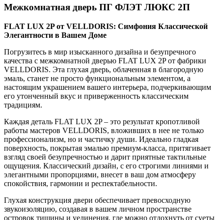
Межкомнатная дверь ПГ ФЛЭТ ЛЮКС 2П
FLAT LUX 2P от VELLDORIS: Симфония Классической
Элегантности в Вашем Доме
Погрузитесь в мир изысканного дизайна и безупречного
качества с межкомнатной дверью FLAT LUX 2P от фабрики
VELLDORIS. Эта глухая дверь, облаченная в благородную
эмаль, станет не просто функциональным элементом, а
настоящим украшением вашего интерьера, подчеркивающим
его утонченный вкус и приверженность классическим
традициям.
Каждая деталь FLAT LUX 2P – это результат кропотливой
работы мастеров VELLDORIS, вложивших в нее не только
профессионализм, но и частичку души. Идеально гладкая
поверхность, покрытая эмалью премиум-класса, притягивает
взгляд своей безупречностью и дарит приятные тактильные
ощущения. Классический дизайн, с его строгими линиями и
элегантными пропорциями, внесет в ваш дом атмосферу
спокойствия, гармонии и респектабельности.
Глухая конструкция двери обеспечивает превосходную
звукоизоляцию, создавая в вашем личном пространстве
островок тишины и уединения, где можно отдохнуть от суеты