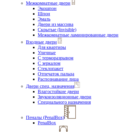
Межкомнатные двери
Экошпон
Шпон
Эмаль
Двери из массива
Скрытые (Invisible)
Межкомнатные ламинированные двери
Входные двери
Для квартиры
Уличные
С терморазрывом
С зеркалом
Стеклопакет
Отпечаток пальца
Распознавание лица
Двери спец. назначения
Влагостойкие двери
Звукоизоляционные двери
Специального назначения
Пеналы (PenalBox)
PenalBox