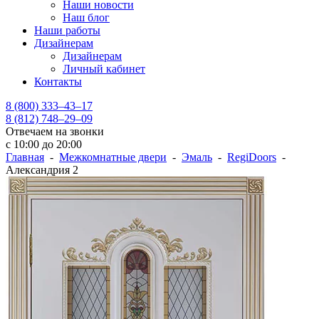
Наши новости
Наш блог
Наши работы
Дизайнерам
Дизайнерам
Личный кабинет
Контакты
8 (800) 333–43–17
8 (812) 748–29–09
Отвечаем на звонки
с 10:00 до 20:00
Главная
-
Межкомнатные двери
-
Эмаль
-
RegiDoors
-
Александрия 2