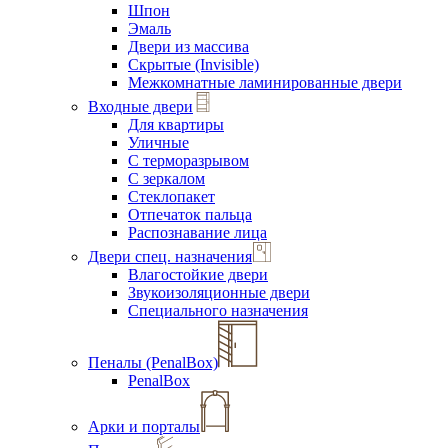
Шпон
Эмаль
Двери из массива
Скрытые (Invisible)
Межкомнатные ламинированные двери
Входные двери
Для квартиры
Уличные
С терморазрывом
С зеркалом
Стеклопакет
Отпечаток пальца
Распознавание лица
Двери спец. назначения
Влагостойкие двери
Звукоизоляционные двери
Специального назначения
Пеналы (PenalBox)
PenalBox
Арки и порталы