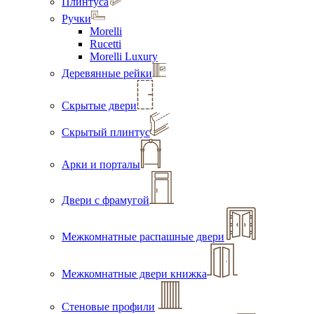
Плинтуса
Ручки
Morelli
Rucetti
Morelli Luxury
Деревянные рейки
Скрытые двери
Скрытый плинтус
Арки и порталы
Двери с фрамугой
Межкомнатные распашные двери
Межкомнатные двери книжка
Стеновые профили