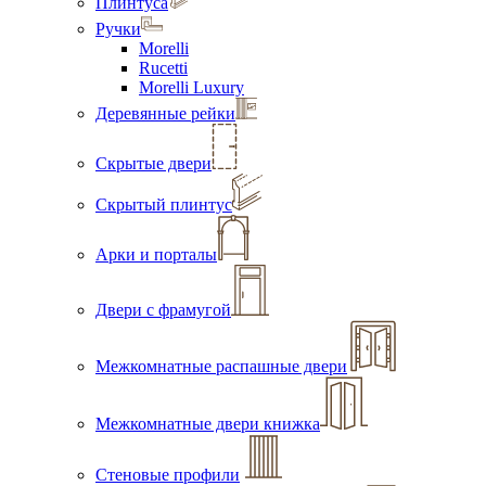
Плинтуса
Ручки
Morelli
Rucetti
Morelli Luxury
Деревянные рейки
Скрытые двери
Скрытый плинтус
Арки и порталы
Двери с фрамугой
Межкомнатные распашные двери
Межкомнатные двери книжка
Стеновые профили