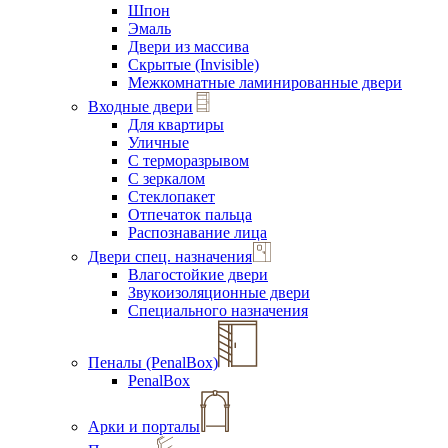
Шпон
Эмаль
Двери из массива
Скрытые (Invisible)
Межкомнатные ламинированные двери
Входные двери
Для квартиры
Уличные
С терморазрывом
С зеркалом
Стеклопакет
Отпечаток пальца
Распознавание лица
Двери спец. назначения
Влагостойкие двери
Звукоизоляционные двери
Специального назначения
Пеналы (PenalBox)
PenalBox
Арки и порталы